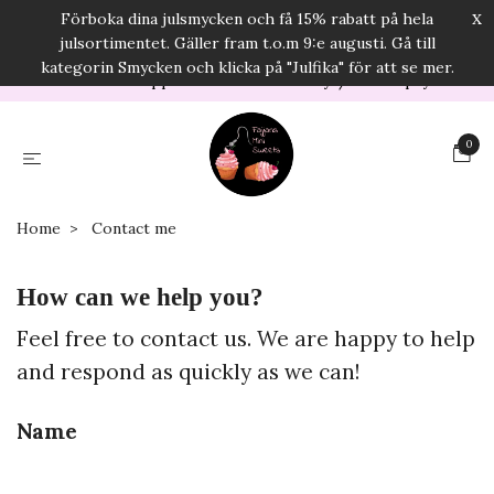
x
Förboka dina julsmycken och få 15% rabatt på hela
E-mail:
info@fajjanssmarrigasmycken.com
julsortimentet. Gäller fram t.o.m 9:e augusti. Gå till
USD
kategorin Smycken och klicka på "Julfika" för att se mer.
Orders will be shipped in 2-5 business days/Secure payments
0
Home
Contact me
How can we help you?
Feel free to contact us. We are happy to help
and respond as quickly as we can!
Name